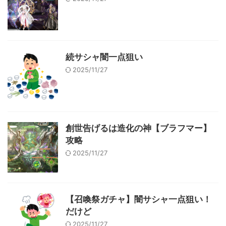
続サシャ闇一点狙い
2025/11/27
創世告げるは造化の神【ブラフマー】
攻略
2025/11/27
【召喚祭ガチャ】闇サシャ一点狙い！
だけど
2025/11/27