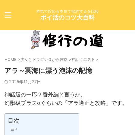
本気で貯める本気で節約するを比較
ポイ活のコツ大百科
HOME
>
少女とドラゴン０から攻略
>
神話クエスト
>
アラ～冥海に漂う泡沫の記憶
2025年11月27日
神話級の一応？番外編と言うか、
幻獣級プラスαぐらいの「アラ適正と攻略」です。
目次