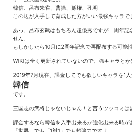
韓信、呂布朱雀、曹操、孫権、孔明
この辺が入手して育成した方がいい最強キャラで
あっ、呂布玄武はもちろん超優秀ですが一周年記
せん。
もしかしたら10月に2周年記念で再配布する可能
WIKIは全く更新されていないので、強キャラと
2019年7月現在、課金してでも欲しいキャラを1
韓信
です。
三国志の武将じゃないじゃん！と言うツッコミは無し
課金するなら韓信を入手出来るか強化出来る時が
「世界」でも「1対1」でも超強力ですよ。