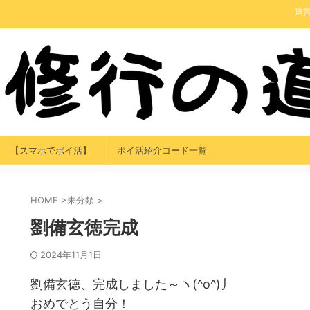
運
【スマホでポイ活】
ポイ活紹介コード一覧
HOME
>
未分類
>
劉備玄徳完成
2024年11月1日
劉備玄徳、完成しました～ヽ(^o^)丿
おめでとう自分！