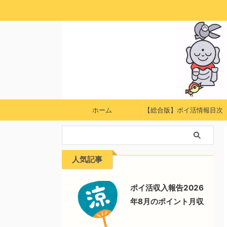
ホーム
【総合版】ポイ活情報目次
人気記事
ポイ活収入報告2026
年8月のポイント月収