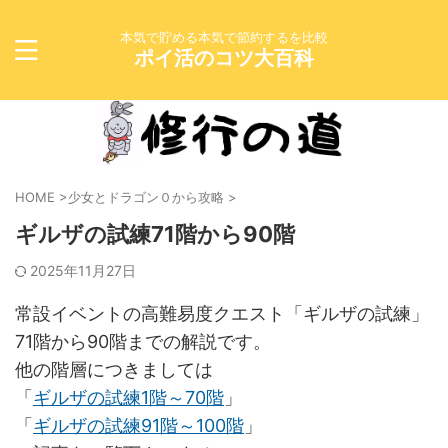
本気で貯める本気で節約するを比較
ポイ活のコツ大百科
HOME
>
少女とドラゴン０から攻略
>
ギルザの試練71階から90階
2025年11月27日
常設イベントの高難易度クエスト「ギルザの試練」
71階から90階までの解説です。
他の階層につきましては
「
ギルザの試練1階～70階
」
「
ギルザの試練91階～100階
」