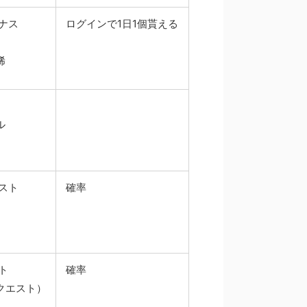
ナス
ログインで1日1個貰える
稀
ル
スト
確率
ト
確率
クエスト）