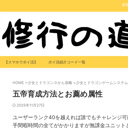
運
【スマホでポイ活】
ポイ活紹介コード一覧
HOME
>
少女とドラゴン０から攻略
>
少女とドラゴンゲームシステム
五帝育成方法とお薦め属性
2025年11月27日
ユーザーランク40を越えれば誰でもチャレンジ
手間暇時間の全てがかかりますが無課金ユニット