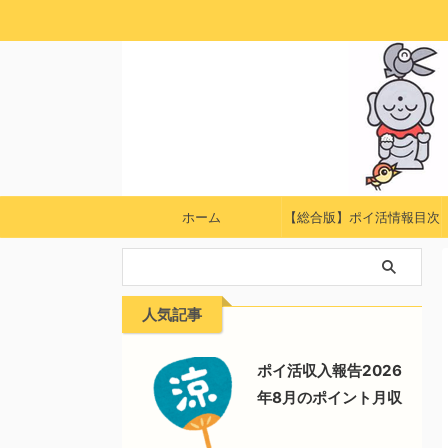
ホーム
【総合版】ポイ活情報目次
人気記事
ポイ活収入報告2026
年8月のポイント月収