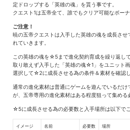
定ドロップする「英雄の魂」を貰う事です。
クエスト1は五帝全て、誰でもクリア可能なボー
ご注意！
暁の五帝クエストは入手した英雄の魂を成長させ
れていきます。
この英雄の魂を☆5まで進化契約育成を繰り返し
取り敢えず入手した「英雄の魂☆1」をユニット画
選択して☆2に成長させる為の条件＆素材を確認
通常の進化素材は普通にゲームを遊んでいるだけ
が、五帝専用の進化素材はある程度狙って集める
☆5に成長させる為の必要数と入手場所は以下で
イメージ
名前
必要数
場所