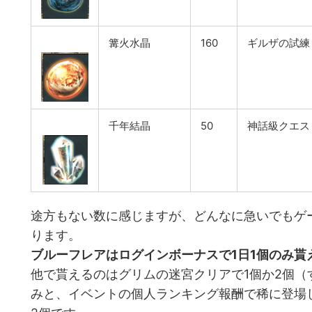
篝火水晶
160
ギルザの試練
千年結晶
50
神話級クエス
途方もない数に感じますが、どんなに急いでもゲ
ります。
ブルーフレアはログインボーナスで1日1個のみ貰
他で貰えるのはグリムの迷宮クリアで1個か2個（
みと、イベントの個人ランキング報酬で稀に登場