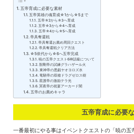
五帝育成に必要な素材
五帝英雄の魂育成☆1から☆5まで
五帝☆2から☆3へ育成
五帝☆3から☆4へ育成
五帝☆4から☆5へ育成
帝具奪還戦
帝具奪還お薦め周回クエスト
帝具奪還戦クリア方法
☆5依代から☆6へ五帝完成
暁の五帝クエスト6神話級について
獣剛帝の試練グラハザール火
東神帝の悪戯ヤオヨロズ水
竜騎帝の双槍ドラグゼロス樹
星護帝の激励テラ光
冥夜帝の祝宴アーカード闇
五帝のお薦めキャラ
五帝育成に必要
一番最初にやる事はイベントクエストの「暁の五