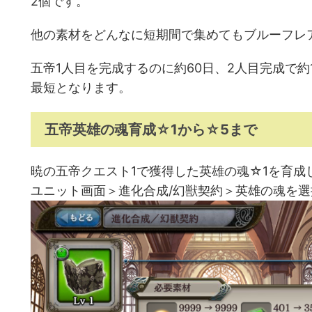
2個です。
他の素材をどんなに短期間で集めてもブルーフレ
五帝1人目を完成するのに約60日、2人目完成で約1
最短となります。
五帝英雄の魂育成☆1から☆5まで
暁の五帝クエスト1で獲得した英雄の魂☆1を育成
ユニット画面＞進化合成/幻獣契約＞英雄の魂を