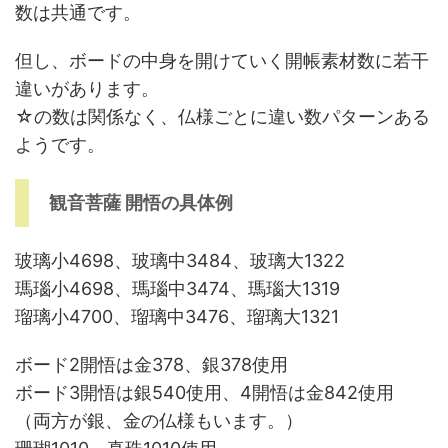
数は共通です。
但し、ボードの中身を開けていく開帳素材数に若干
違いがあります。
☆の数は関係なく、仏様ごとに違い数パターンある
ようです。
観音菩薩 開悟の具体例
玻璃小4698、玻璃中3484、玻璃大1322
瑪瑙小4698、瑪瑙中3474、瑪瑙大1319
瑠璃小4700、瑠璃中3476、瑠璃大1321
ボード2開悟は金378、銀378使用
ボード3開悟は銀540使用、4開悟は金842使用
（両方が銀、金の仏様もいます。）