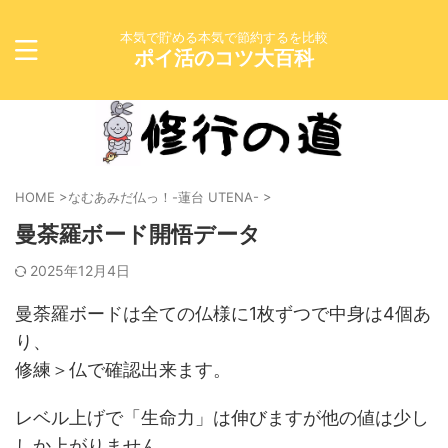
本気で貯める本気で節約するを比較
ポイ活のコツ大百科
HOME
>
なむあみだ仏っ！-蓮台 UTENA-
>
曼荼羅ボード開悟データ
2025年12月4日
曼荼羅ボードは全ての仏様に1枚ずつで中身は4個あ
り、
修練＞仏で確認出来ます。
レベル上げで「生命力」は伸びますが他の値は少し
しか上がりません。