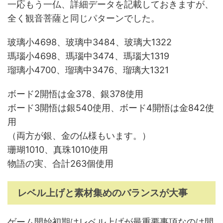
一応もう一仏、詳細データを記載しておきますが、
全く観音菩薩と同じパターンでした。
玻璃小4698、玻璃中3484、玻璃大1322
瑪瑙小4698、瑪瑙中3474、瑪瑙大1319
瑠璃小4700、瑠璃中3476、瑠璃大1321
ボード2開悟は金378、銀378使用
ボード3開悟は銀540使用、ボード4開悟は金842使
用
（両方が銀、金の仏様もいます。）
珊瑚1010、真珠1010使用
物語の実、合計263個使用
レベル上げと素材集めのバランスが大事
ゲーム開始初期はレベル上げが最重要事項なのは間