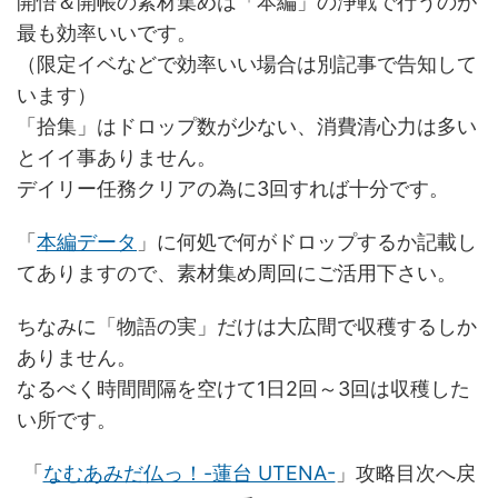
開悟＆開帳の素材集めは「本編」の浄戦で行うのが
最も効率いいです。
（限定イベなどで効率いい場合は別記事で告知して
います）
「拾集」はドロップ数が少ない、消費清心力は多い
とイイ事ありません。
デイリー任務クリアの為に3回すれば十分です。
「
本編データ
」に何処で何がドロップするか記載し
てありますので、素材集め周回にご活用下さい。
ちなみに「物語の実」だけは大広間で収穫するしか
ありません。
なるべく時間間隔を空けて1日2回～3回は収穫した
い所です。
「
なむあみだ仏っ！-蓮台 UTENA-
」攻略目次へ戻