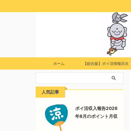
ホーム
【総合版】ポイ活情報目次
人気記事
ポイ活収入報告2026
年8月のポイント月収