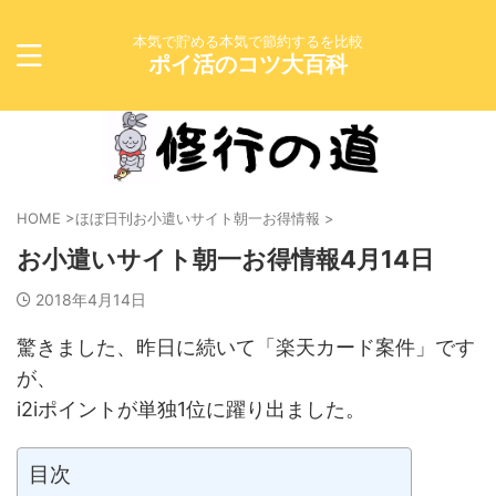
本気で貯める本気で節約するを比較
ポイ活のコツ大百科
HOME
>
ほぼ日刊お小遣いサイト朝一お得情報
>
お小遣いサイト朝一お得情報4月14日
2018年4月14日
驚きました、昨日に続いて「楽天カード案件」です
が、
i2iポイントが単独1位に躍り出ました。
目次