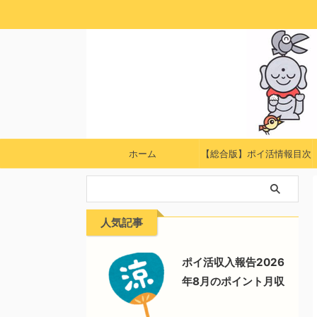
ホーム
【総合版】ポイ活情報目次
人気記事
ポイ活収入報告2026
年8月のポイント月収