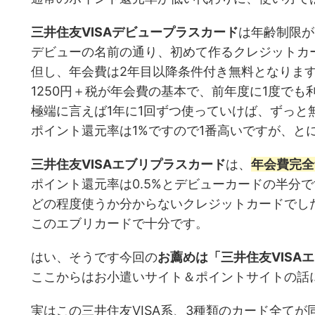
三井住友VISAデビュープラスカード
は年齢制限が
デビューの名前の通り、初めて作るクレジットカ
但し、年会費は2年目以降条件付き無料となりま
1250円＋税が年会費の基本で、前年度に1度で
極端に言えば1年に1回ずつ使っていけば、ずっと
ポイント還元率は1%ですので1番高いですが、と
三井住友VISAエブリプラスカード
は、
年会費完全
ポイント還元率は0.5%とデビューカードの半分
どの程度使うか分からないクレジットカードでし
このエブリカードで十分です。
はい、そうです今回の
お薦めは「三井住友VISA
ここからはお小遣いサイト＆ポイントサイトの話
実はこの三井住友VISA系、3種類のカード全て