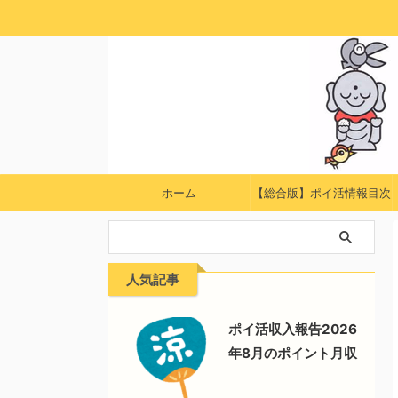
ホーム
【総合版】ポイ活情報目次
人気記事
ポイ活収入報告2026
年8月のポイント月収