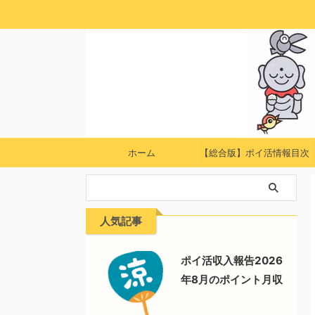
ホーム
【総合版】ポイ活情報目次
人気記事
ポイ活収入報告2026
年8月のポイント月収