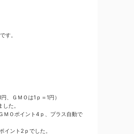
得です。
円、ＧＭＯは1ｐ＝1円）
ました。
ＧＭＯポイント4ｐ、プラス自動で
ポイント2ｐでした。