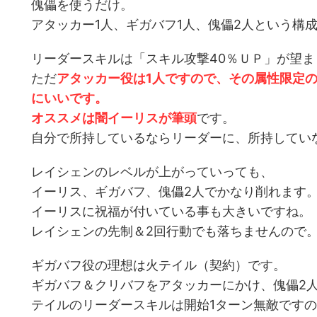
傀儡を使うだけ。
アタッカー1人、ギガバフ1人、傀儡2人という構
リーダースキルは「スキル攻撃40％ＵＰ」が望ま
ただ
アタッカー役は1人ですので、その属性限定の
にいいです。
オススメは闇イーリスが筆頭
です。
自分で所持しているならリーダーに、所持してい
レイシェンのレベルが上がっていっても、
イーリス、ギガバフ、傀儡2人でかなり削れます
イーリスに祝福が付いている事も大きいですね。
レイシェンの先制＆2回行動でも落ちませんので
ギガバフ役の理想は火テイル（契約）です。
ギガバフ＆クリバフをアタッカーにかけ、傀儡2
テイルのリーダースキルは開始1ターン無敵です