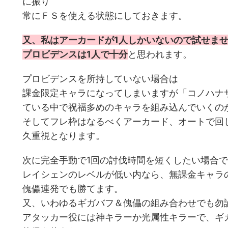
に振り
常にＦＳを使える状態にしておきます。
又、私はアーカードが1人しかいないので試せま
プロビデンスは1人で十分
と思われます。
プロビデンスを所持していない場合は
課金限定キャラになってしまいますが「コノハナ
ている中で祝福多めのキャラを組み込んでいくの
そしてフレ枠はなるべくアーカード、オートで回
久重視となります。
次に完全手動で1回の討伐時間を短くしたい場合
レイシェンのレベルが低い内なら、無課金キャラ
傀儡連発でも勝てます。
又、いわゆるギガバフ＆傀儡の組み合わせでも勿
アタッカー役には神キラーか光属性キラーで、ギ