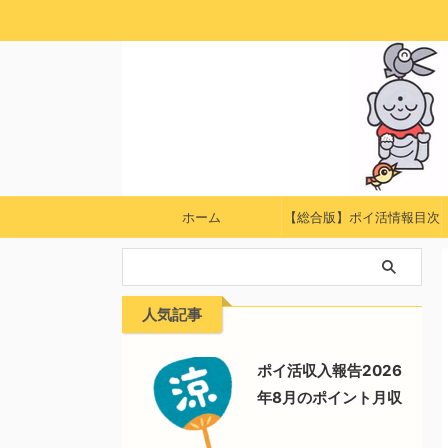
ホーム
【総合版】ポイ活情報目次
人気記事
ポイ活収入報告2026
年8月のポイント月収