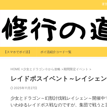
運
【スマホでポイ活】
ポイ活紹介コード一覧
HOME
>
少女とドラゴン０から攻略
>
期間限定イベント
>
レイドボスイベント～レイシェン
2025年11月27日
少女とドラゴン～幻獣討伐戦レイシェン～開催中
いわゆるレイドボス戦なのですが、集団で戦うと