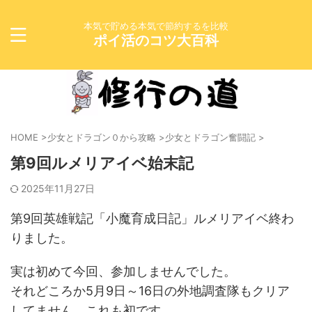
本気で貯める本気で節約するを比較
ポイ活のコツ大百科
HOME
>
少女とドラゴン０から攻略
>
少女とドラゴン奮闘記
>
第9回ルメリアイベ始末記
2025年11月27日
第9回英雄戦記「小魔育成日記」ルメリアイベ終わ
りました。
実は初めて今回、参加しませんでした。
それどころか5月9日～16日の外地調査隊もクリア
してません、これも初です。