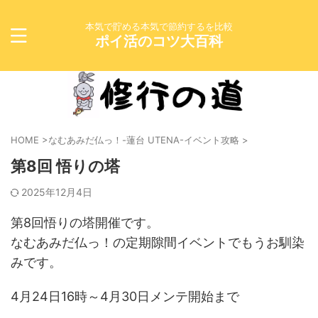
本気で貯める本気で節約するを比較
ポイ活のコツ大百科
HOME
>
なむあみだ仏っ！-蓮台 UTENA-イベント攻略
>
第8回 悟りの塔
2025年12月4日
第8回悟りの塔開催です。
なむあみだ仏っ！の定期隙間イベントでもうお馴染
みです。
4月24日16時～4月30日メンテ開始まで