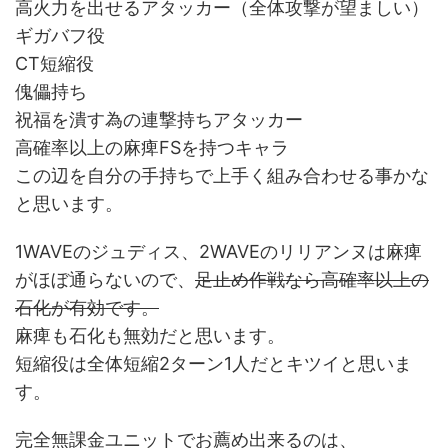
高火力を出せるアタッカー（全体攻撃が望ましい）
ギガバフ役
CT短縮役
傀儡持ち
祝福を潰す為の連撃持ちアタッカー
高確率以上の麻痺FSを持つキャラ
この辺を自分の手持ちで上手く組み合わせる事かな
と思います。
1WAVEのジュディス、2WAVEのリリアンヌは麻痺
がほぼ通らないので、
足止め作戦なら高確率以上の
石化が有効です。
麻痺も石化も無効だと思います。
短縮役は全体短縮2ターン1人だとキツイと思いま
す。
完全無課金ユニットでお薦め出来るのは、