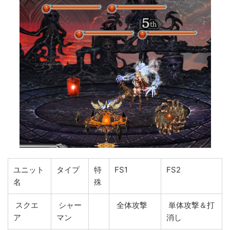
ユニット
タイプ
特
FS1
FS2
名
殊
スクエ
シャー
全体攻撃
単体攻撃＆打
ア
マン
消し