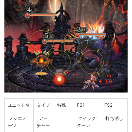
ユニット名
タイプ
特殊
FS1
FS2
メシエノ
アー
クイック1
打ち消し
ーツ
チャー
ターン