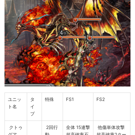
ユニッ
タ
特殊
FS1
FS2
ト名
イ
プ
クトゥ
2回行
全体 15連撃
他傷単体攻撃
グア
動
超高確率石
超高確率2ター