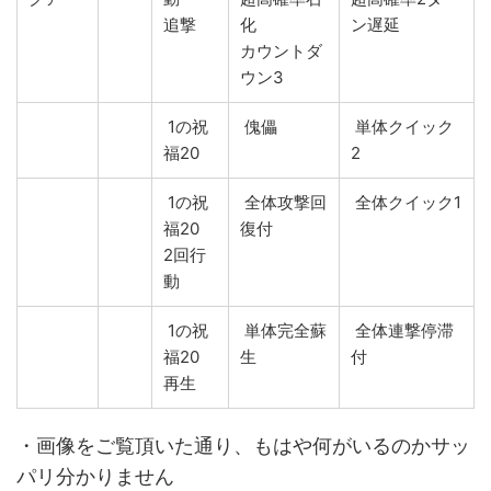
追撃
化
ン遅延
カウントダ
ウン3
1の祝
傀儡
単体クイック
福20
2
1の祝
全体攻撃回
全体クイック1
福20
復付
2回行
動
1の祝
単体完全蘇
全体連撃停滞
福20
生
付
再生
・画像をご覧頂いた通り、もはや何がいるのかサッ
パリ分かりません