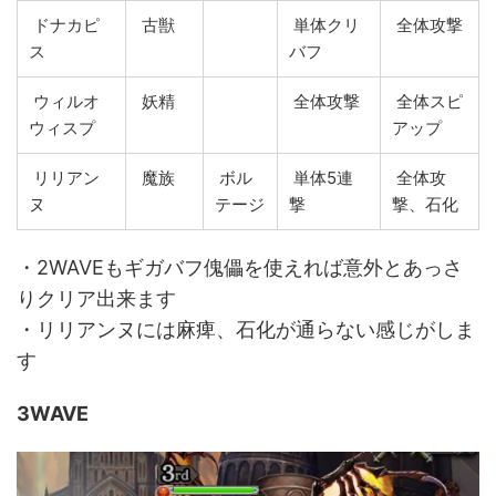
ドナカピ
古獣
単体クリ
全体攻撃
ス
バフ
ウィルオ
妖精
全体攻撃
全体スピ
ウィスプ
アップ
リリアン
魔族
ボル
単体5連
全体攻
ヌ
テージ
撃
撃、石化
・2WAVEもギガバフ傀儡を使えれば意外とあっさ
りクリア出来ます
・リリアンヌには麻痺、石化が通らない感じがしま
す
3WAVE