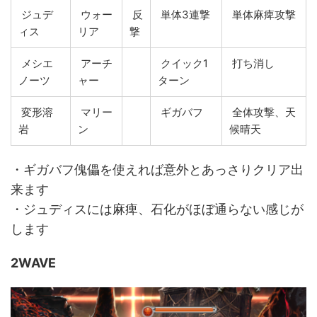
ジュデ
ウォー
反
単体3連撃
単体麻痺攻撃
ィス
リア
撃
メシエ
アーチ
クイック1
打ち消し
ノーツ
ャー
ターン
変形溶
マリー
ギガバフ
全体攻撃、天
岩
ン
候晴天
・ギガバフ傀儡を使えれば意外とあっさりクリア出
来ます
・ジュディスには麻痺、石化がほぼ通らない感じが
します
2WAVE