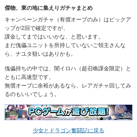
傑物、東の地に集えりガチャまとめ
キャンペーンガチャ（有償オーブのみ）はピックア
ップが2回で確定ですが、
課金してまではいいかな、と思います。
まだ傀儡ユニットを所持していないご領主さんな
ら、ナユタ狙いはありかも。
傀儡持ちの中では、闇イロハ（超召喚課金限定）と
ともに高速型です。
無償オーブに余裕があるなら、レアガチャ回してみ
るのもいいでしょう。
少女とドラゴン奮闘記に戻る