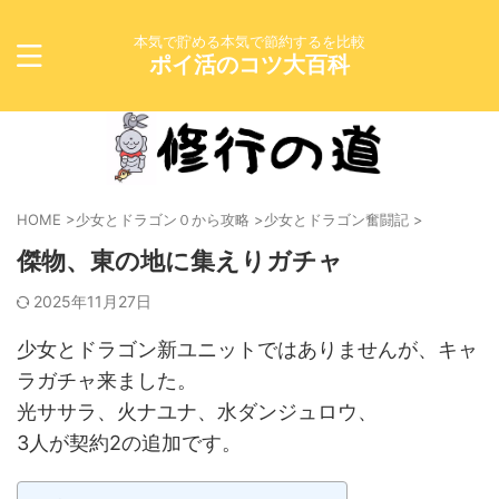
本気で貯める本気で節約するを比較
ポイ活のコツ大百科
HOME
>
少女とドラゴン０から攻略
>
少女とドラゴン奮闘記
>
傑物、東の地に集えりガチャ
2025年11月27日
少女とドラゴン新ユニットではありませんが、キャ
ラガチャ来ました。
光ササラ、火ナユナ、水ダンジュロウ、
3人が契約2の追加です。