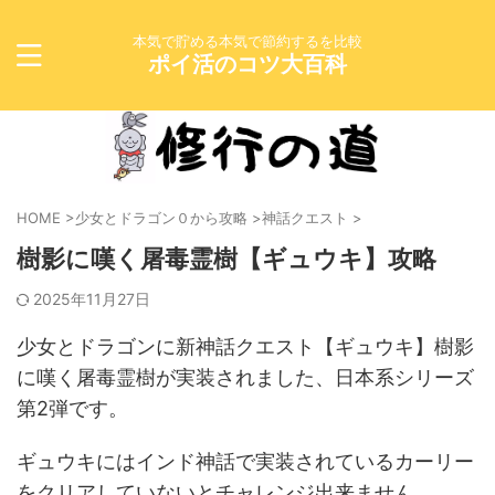
本気で貯める本気で節約するを比較
ポイ活のコツ大百科
HOME
>
少女とドラゴン０から攻略
>
神話クエスト
>
樹影に嘆く屠毒霊樹【ギュウキ】攻略
2025年11月27日
少女とドラゴンに新神話クエスト【ギュウキ】樹影
に嘆く屠毒霊樹が実装されました、日本系シリーズ
第2弾です。
ギュウキにはインド神話で実装されているカーリー
をクリアしていないとチャレンジ出来ません。