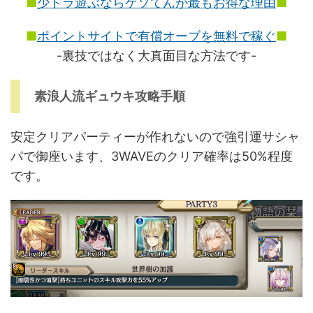
■
少ドラ遊ぶならゲソてんが最もお得な理由
■
■
ポイントサイトで有償オーブを無料で稼ぐ
■
-裏技ではなく大真面目な方法です-
素浪人流ギュウキ攻略手順
安定クリアパーティーが作れないので強引運サシャ
パで御座います、3WAVEのクリア確率は50%程度
です。