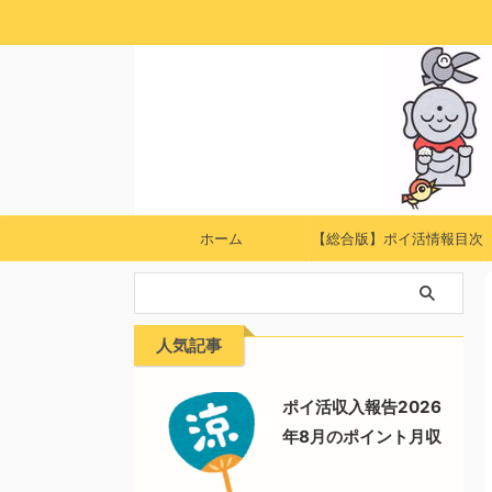
ホーム
【総合版】ポイ活情報目次
人気記事
ポイ活収入報告2026
年8月のポイント月収