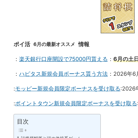
6月の最新オススメ
ポイ活
情報
：
楽天銀行口座開設で75000円貰える
：
6月の土
：
ハピタス新規会員ボーナス貰う方法
：2026年
:
モッピー新規会員限定ボーナスを受け取る
:202
:
ポイントタウン新規会員限定ボーナスを受け取る
目次