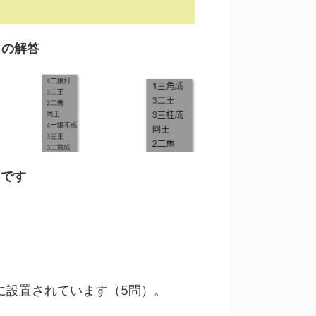
日の解答
目です
に設置されています（5問）。