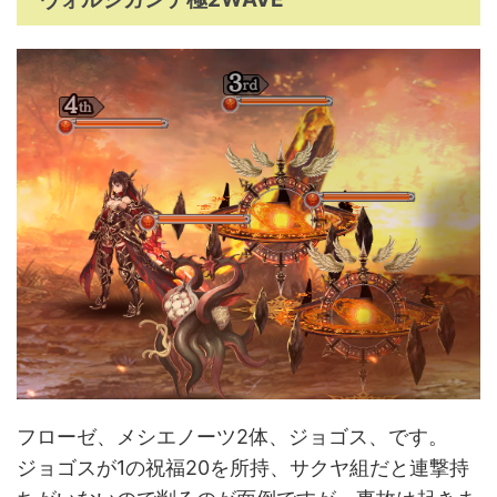
フローゼ、メシエノーツ2体、ジョゴス、です。
ジョゴスが1の祝福20を所持、サクヤ組だと連撃持