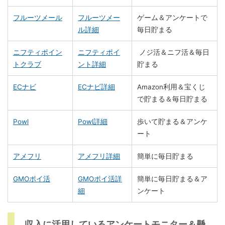
フルーツメール
フルーツメー
ゲーム＆アンケートで
ル詳細
毎日貯まる
ニフティポイン
ニフティポイ
ノジ活＆ニフ活＆毎日
トクラブ
ント詳細
貯まる
ECナビ
ECナビ詳細
Amazon利用＆宝くじ
で貯まる＆毎日貯まる
Powl
Powl詳細
歩いて貯まる＆アンケ
ート
アメフリ
アメフリ詳細
簡単に毎日貯まる
GMOポイ活
GMOポイ活詳
簡単に毎日貯まる＆ア
細
ンケート
収入に活用しているアンケートモニター＆懸