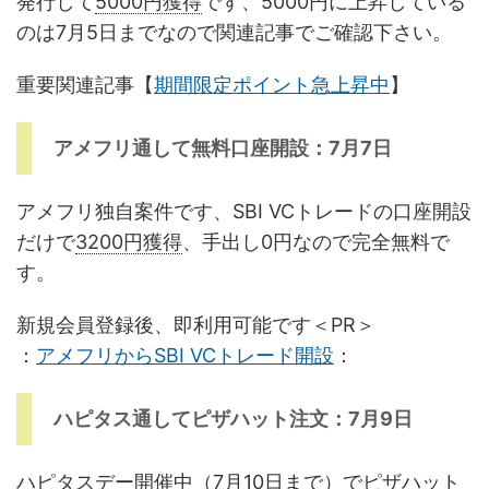
発行して
5000円獲得
です、5000円に上昇している
のは7月5日までなので関連記事でご確認下さい。
重要関連記事【
期間限定ポイント急上昇中
】
アメフリ通して無料口座開設：7月7日
アメフリ独自案件です、SBI VCトレードの口座開設
だけで
3200円獲得
、手出し0円なので完全無料で
す。
新規会員登録後、即利用可能です＜PR＞
：
アメフリからSBI VCトレード開設
：
ハピタス通してピザハット注文：7月9日
ハピタスデー開催中（7月10日まで）でピザハット