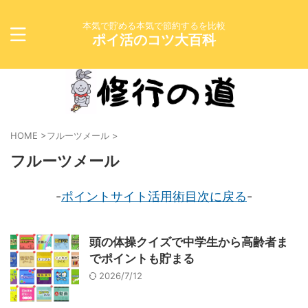
本気で貯める本気で節約するを比較
ポイ活のコツ大百科
HOME
>
フルーツメール
>
フルーツメール
-
ポイントサイト活用術目次に戻る
-
頭の体操クイズで中学生から高齢者ま
でポイントも貯まる
2026/7/12