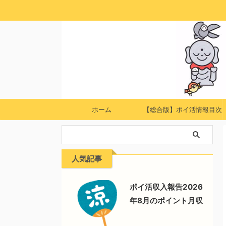
ホーム
【総合版】ポイ活情報目次
人気記事
ポイ活収入報告2026
年8月のポイント月収