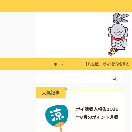
ホーム
【総合版】ポイ活情報目次
人気記事
ポイ活収入報告2026
年8月のポイント月収