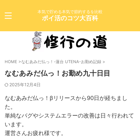
本気で貯める本気で節約するを比較
ポイ活のコツ大百科
HOME
>
なむあみだ仏っ！-蓮台 UTENA-お勤め記録
>
なむあみだ仏っ！お勤め九十日目
2025年12月4日
なむあみだ仏っ！βリリースから90日が経ちまし
た。
単純なバグやシステムエラーの改善は日々行われて
います。
運営さんお疲れ様です。