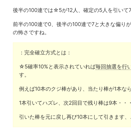
後半の100連では☆5が12人、確定の5人を引いて
前半の100連で0、後半の100連で7と大きな偏
の怖さですね。
：完全確立方式とは：
☆5確率10%と表示されていれば
毎回抽選を行
す。
例えば10本のクジ棒があり、当たり棒が1本なら
1本引いてハズレ、次2回目で残り棒は9本・・
引いた棒を元に戻し再び10本にして引きます