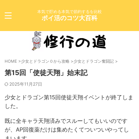
本気で貯める本気で節約するを比較
ポイ活のコツ大百科
HOME
>
少女とドラゴン０から攻略
>
少女とドラゴン奮闘記
>
第15回「使徒天翔」始末記
2025年11月27日
少女とドラゴン第15回使徒天翔イベントが終了しま
した。
既に全キャラ天翔済みでスルーしてもいいのです
が、AP回復薬だけは集めたくてついついやってし
まいます。