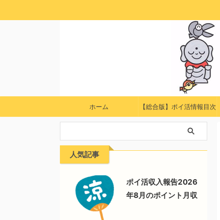
ホーム
【総合版】ポイ活情報目次
人気記事
ポイ活収入報告2026
年8月のポイント月収