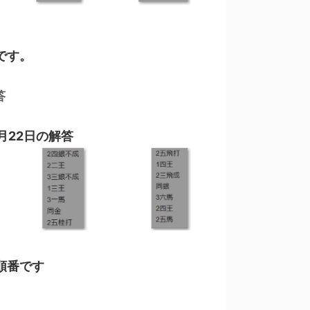
です。
答
月22日の解答
順番です