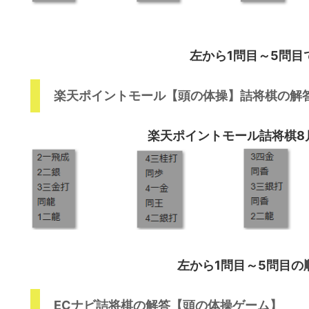
左から1問目～5問目
楽天ポイントモール【頭の体操】詰将棋の解
楽天ポイントモール詰将棋8
左から1問目～5問目の
ECナビ詰将棋の解答【頭の体操ゲーム】