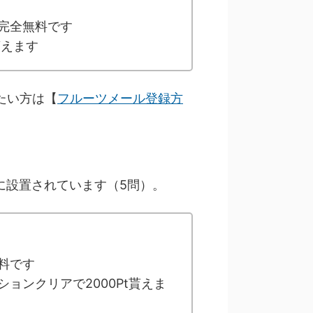
完全無料です
貰えます
たい方は【
フルーツメール登録方
に設置されています（5問）。
料です
ョンクリアで2000Pt貰えま