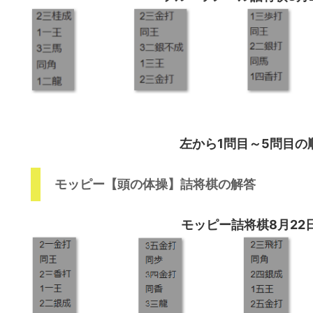
左から1問目～5問目の
モッピー【頭の体操】詰将棋の解答
モッピー詰将棋8月22