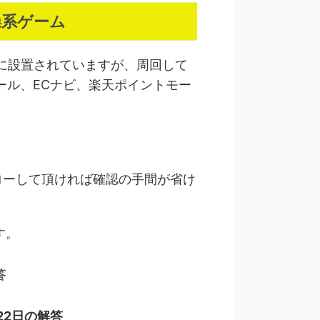
操系ゲーム
に設置されていますが、周回して
ール、ECナビ、楽天ポイントモー
ローして頂ければ確認の手間が省け
す。
答
22日の解答