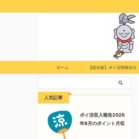
ホーム
【総合版】ポイ活情報目次
人気記事
ポイ活収入報告2026
年8月のポイント月収