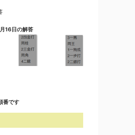
答
月16日の解答
順番です