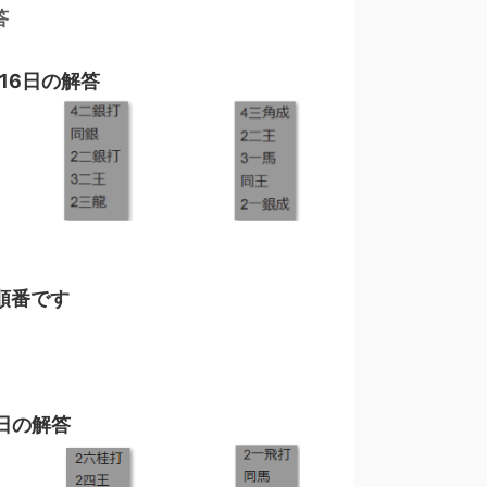
答
16日の解答
順番です
6日の解答