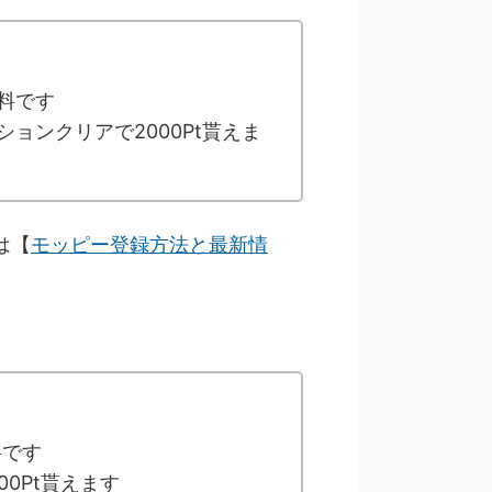
料です
ョンクリアで2000Pt貰えま
は【
モッピー登録方法と最新情
料です
0Pt貰えます