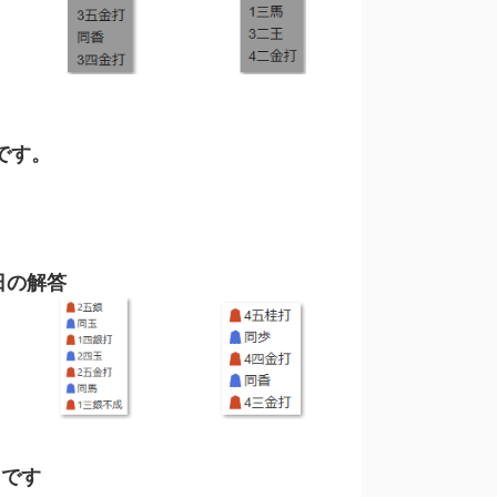
です。
日の解答
目です