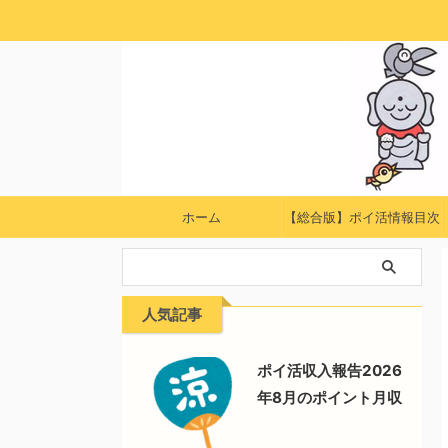
ホーム
【総合版】ポイ活情報目次
人気記事
ポイ活収入報告2026
年8月のポイント月収