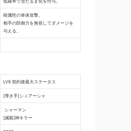
低確率で雪だるま化を付与。
樹属性の単体攻撃。
相手の防御力を無視してダメージを
与える。
LV6 契約後最大ステータス
[導き手]シィアーシャ
シャーマン
[滅殺]神キラー