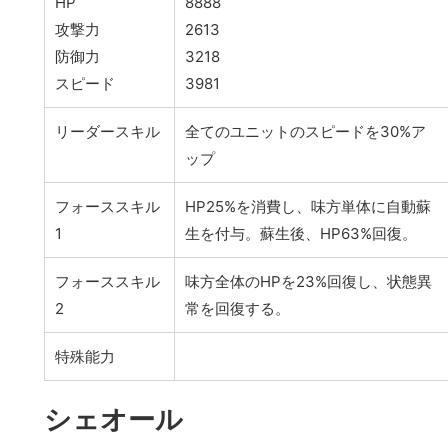
HP
8888
攻撃力
2613
防御力
3218
スピード
3981
リーダースキル
全てのユニットのスピードを30%ア
ップ
フォーススキル
HP25%を消費し、味方単体に自動蘇
1
生を付与。蘇生後、HP63%回復。
フォーススキル
味方全体のHPを23%回復し、状態異
2
常を回復する。
特殊能力
シェオール