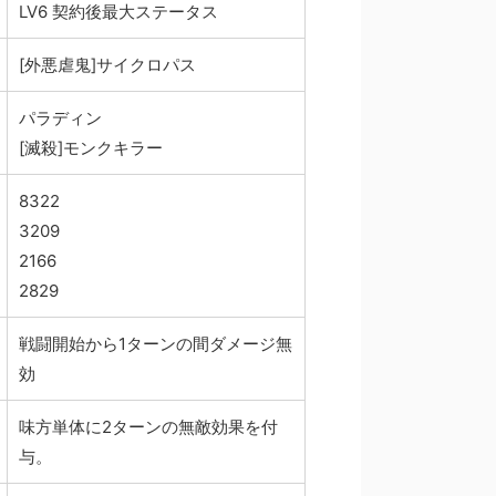
LV6 契約後最大ステータス
[外悪虐鬼]サイクロパス
パラディン
[滅殺]モンクキラー
8322
3209
2166
2829
戦闘開始から1ターンの間ダメージ無
効
味方単体に2ターンの無敵効果を付
与。