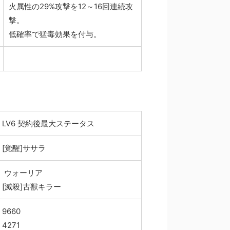
火属性の29%攻撃を12～16回連続攻
撃。
低確率で猛毒効果を付与。
LV6 契約後最大ステータス
[覚醒]ササラ
ウォーリア
[滅殺]古獣キラー
9660
4271