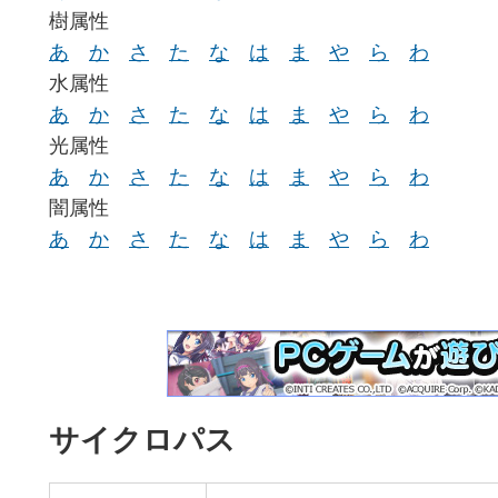
樹属性
あ
か
さ
た
な
は
ま
や
ら
わ
水属性
あ
か
さ
た
な
は
ま
や
ら
わ
光属性
あ
か
さ
た
な
は
ま
や
ら
わ
闇属性
あ
か
さ
た
な
は
ま
や
ら
わ
サイクロパス