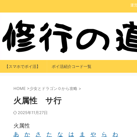
運
【スマホでポイ活】
ポイ活紹介コード一覧
HOME
>
少女とドラゴン０から攻略
>
火属性 サ行
2025年11月27日
火属性
あ
か
さ
た
な
は
ま
や
ら
わ