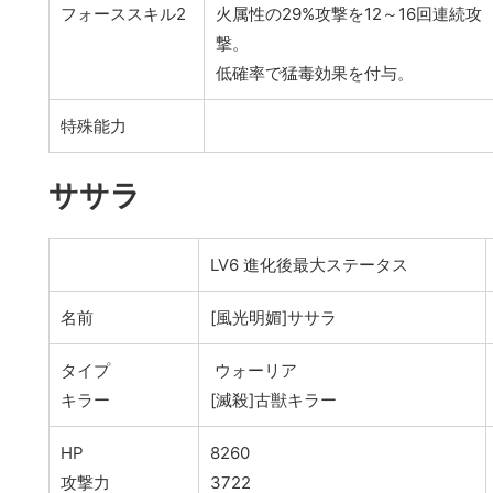
フォーススキル2
火属性の29%攻撃を12～16回連続攻
撃。
低確率で猛毒効果を付与。
特殊能力
ササラ
LV6 進化後最大ステータス
名前
[風光明媚]ササラ
タイプ
ウォーリア
キラー
[滅殺]古獣キラー
HP
8260
攻撃力
3722