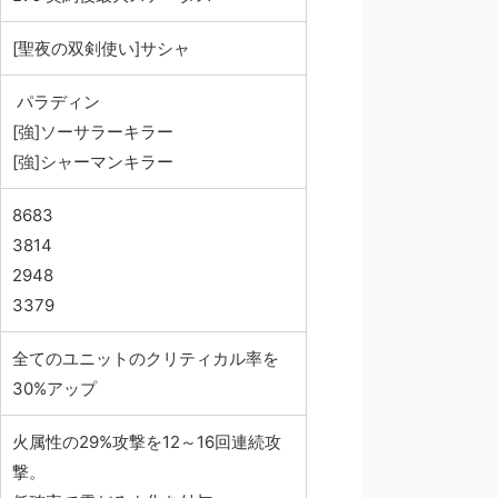
[聖夜の双剣使い]サシャ
パラディン
[強]ソーサラーキラー
[強]シャーマンキラー
8683
3814
2948
3379
全てのユニットのクリティカル率を
30%アップ
火属性の29%攻撃を12～16回連続攻
撃。