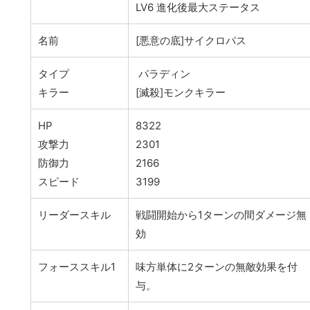
LV6 進化後最大ステータス
名前
[悪意の底]サイクロパス
タイプ
パラディン
キラー
[滅殺]モンクキラー
HP
8322
攻撃力
2301
防御力
2166
スピード
3199
リーダースキル
戦闘開始から1ターンの間ダメージ無
効
フォーススキル1
味方単体に2ターンの無敵効果を付
与。