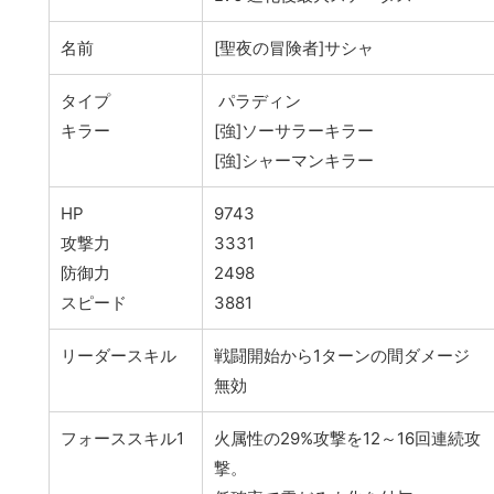
名前
[聖夜の冒険者]サシャ
タイプ
パラディン
キラー
[強]ソーサラーキラー
[強]シャーマンキラー
HP
9743
攻撃力
3331
防御力
2498
スピード
3881
リーダースキル
戦闘開始から1ターンの間ダメージ
無効
フォーススキル1
火属性の29%攻撃を12～16回連続攻
撃。