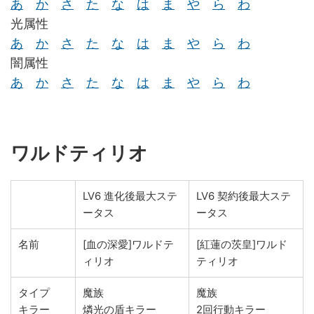
あ
か
さ
た
な
は
ま
や
ら
わ
光属性
あ
か
さ
た
な
は
ま
や
ら
わ
闇属性
あ
か
さ
た
な
は
ま
や
ら
わ
ワルドティリオ
LV6 進化後最大ステ
LV6 契約後最大ステ
ータス
ータス
名前
[血の深愛]ワルドテ
[紅蓮の茨皇]ワルド
ィリオ
ティリオ
タイプ
魔族
魔族
キラー
燐光の盾キラー
2回行動キラー