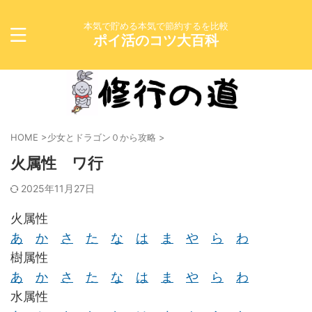
本気で貯める本気で節約するを比較
ポイ活のコツ大百科
HOME
>
少女とドラゴン０から攻略
>
火属性 ワ行
2025年11月27日
火属性
あ
か
さ
た
な
は
ま
や
ら
わ
樹属性
あ
か
さ
た
な
は
ま
や
ら
わ
水属性