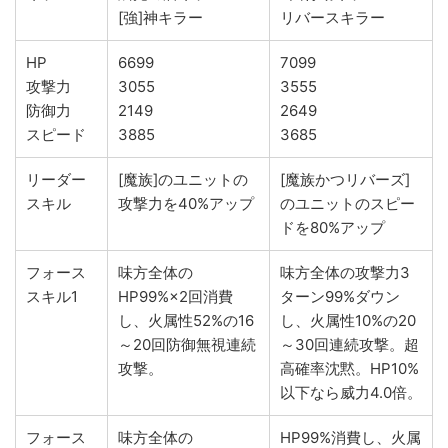
[強]神キラー
リバースキラー
HP
6699
7099
攻撃力
3055
3555
防御力
2149
2649
スピード
3885
3685
リーダー
[魔族]のユニットの
[魔族かつリバーズ]
スキル
攻撃力を40%アップ
のユニットのスピー
ドを80%アップ
フォース
味方全体の
味方全体の攻撃力3
スキル1
HP99%×2回消費
ターン99%ダウン
し、火属性52%の16
し、火属性10%の20
～20回防御無視連続
～30回連続攻撃。超
攻撃。
高確率沈黙。HP10%
以下なら威力4.0倍。
フォース
味方全体の
HP99%消費し、火属