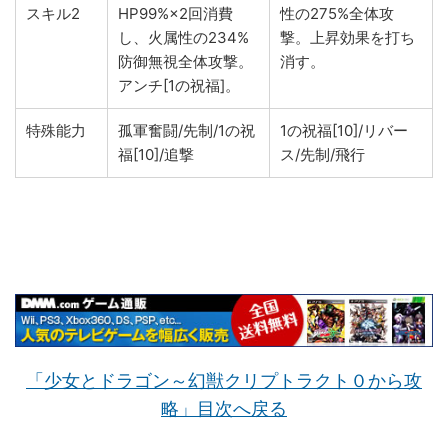
スキル2
HP99%×2回消費
性の275%全体攻
し、火属性の234%
撃。上昇効果を打ち
防御無視全体攻撃。
消す。
アンチ[1の祝福]。
特殊能力
孤軍奮闘/先制/1の祝
1の祝福[10]/リバー
福[10]/追撃
ス/先制/飛行
「少女とドラゴン～幻獣クリプトラクト０から攻
略」目次へ戻る