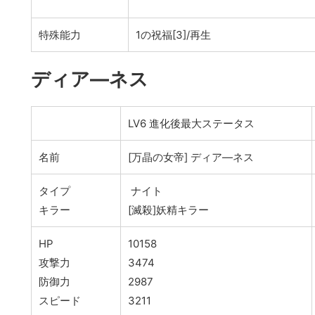
特殊能力
1の祝福[3]/再生
ディア―ネス
LV6 進化後最大ステータス
名前
[万晶の女帝] ディア―ネス
タイプ
ナイト
キラー
[滅殺]妖精キラー
HP
10158
攻撃力
3474
防御力
2987
スピード
3211