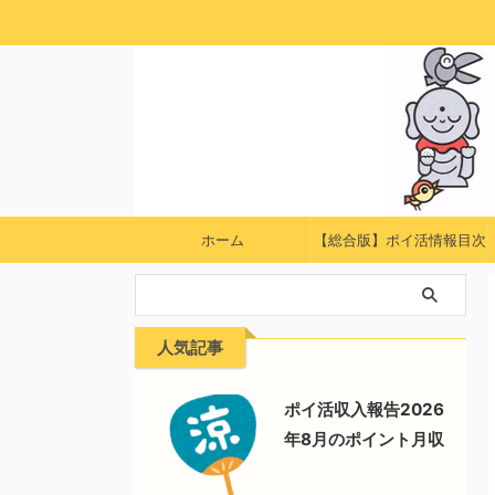
ホーム
【総合版】ポイ活情報目次
人気記事
ポイ活収入報告2026
年8月のポイント月収