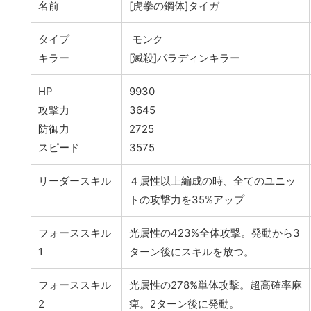
名前
[虎拳の鋼体]タイガ
タイプ
モンク
キラー
[滅殺]パラディンキラー
HP
9930
攻撃力
3645
防御力
2725
スピード
3575
リーダースキル
４属性以上編成の時、全てのユニッ
トの攻撃力を35%アップ
フォーススキル
光属性の423%全体攻撃。発動から3
1
ターン後にスキルを放つ。
フォーススキル
光属性の278%単体攻撃。超高確率麻
2
痺。2ターン後に発動。