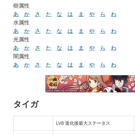
樹属性
あ
か
さ
た
な
は
ま
や
ら
わ
水属性
あ
か
さ
た
な
は
ま
や
ら
わ
光属性
あ
か
さ
た
な
は
ま
や
ら
わ
闇属性
あ
か
さ
た
な
は
ま
や
ら
わ
タイガ
LV6 進化後最大ステータス