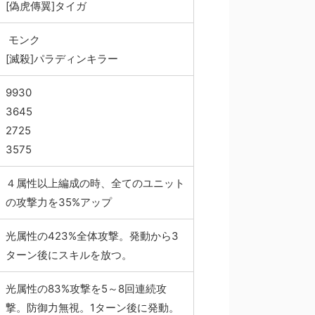
[偽虎傳翼]タイガ
モンク
[滅殺]パラディンキラー
9930
3645
2725
3575
４属性以上編成の時、全てのユニット
の攻撃力を35%アップ
光属性の423%全体攻撃。発動から3
ターン後にスキルを放つ。
光属性の83%攻撃を5～8回連続攻
撃。防御力無視。1ターン後に発動。