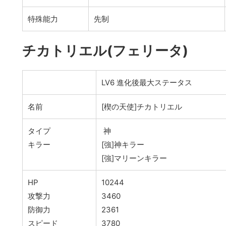
特殊能力
先制
チカトリエル(フェリータ)
LV6 進化後最大ステータス
名前
[楔の天使]チカトリエル
タイプ
神
キラー
[強]神キラー
[強]マリーンキラー
HP
10244
攻撃力
3460
防御力
2361
スピード
3780