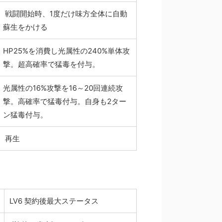
戦闘開始時、1度だけ味方全体に自動
蘇生をかける
HP25%を消費し光属性の240%単体攻
撃。超高確率で猛毒を付与。
光属性の16%攻撃を16～20回連続攻
撃。高確率で猛毒付与。自身も2ター
ン猛毒付与。
再生
LV6 契約後最大ステータス