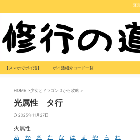
運
【スマホでポイ活】
ポイ活紹介コード一覧
HOME
>
少女とドラゴン０から攻略
>
光属性 タ行
2025年11月27日
火属性
あ
か
さ
た
な
は
ま
や
ら
わ