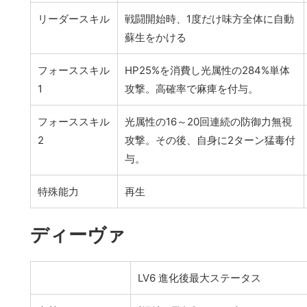
リーダースキル
戦闘開始時、1度だけ味方全体に自動
蘇生をかける
フォーススキル
HP25%を消費し光属性の284%単体
1
攻撃。高確率で麻痺を付与。
フォーススキル
光属性の16～20回連続の防御力無視
2
攻撃。その後、自身に2ターン猛毒付
与。
特殊能力
再生
ディーヴァ
LV6 進化後最大ステータス