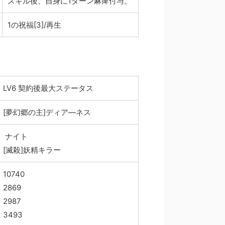
スキル後、自身に1ターン麻痺付与。
1の祝福[3]/再生
LV6 契約後最大ステータス
[夢幻郷の主]ディア―ネス
ナイト
[滅殺]妖精キラー
10740
2869
2987
3493